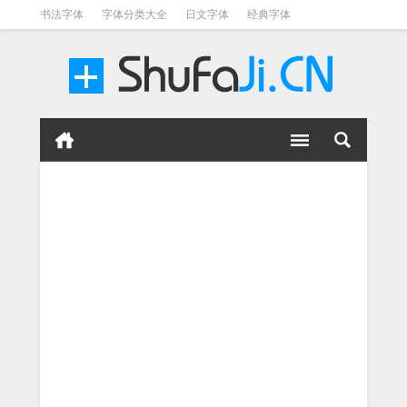
书法字体
字体分类大全
日文字体
经典字体
英文字体
毛笔字体
美术字体
涂鸦字体
书法字体