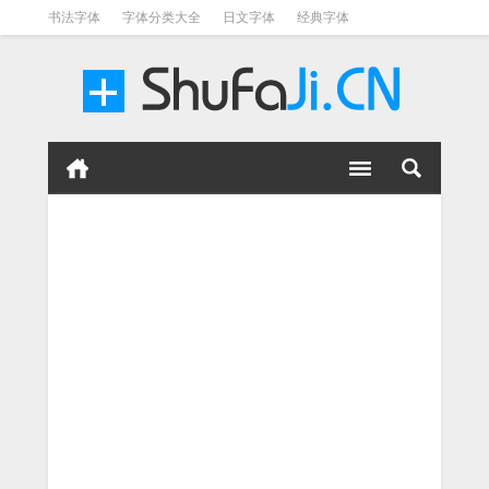
书法字体
字体分类大全
日文字体
经典字体
英文字体
毛笔字体
美术字体
涂鸦字体
书法字体