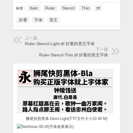
Italic
Ruler
Stencil
Thin
ttf
标签：
好看
字体
英文
上一篇
Ruler-Stencil-Light.ttf 好看的英文字体
下一篇
Ruler-Stencil-Thin.ttf 好看的英文字体
狮尾快剪黑体-Demi-Light(TTF文件大小10.40 M)