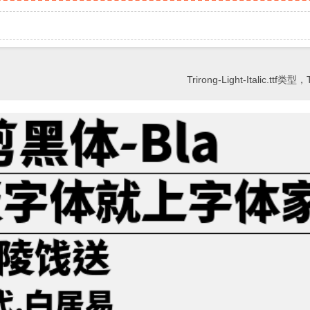
Trirong-Light-Italic.tt