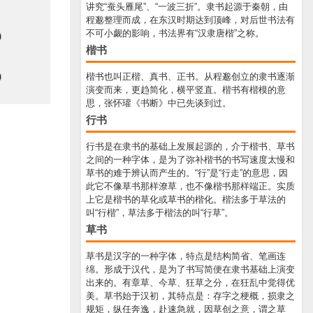
讲究“蚕头雁尾”、“一波三折”。隶书起源于秦朝，由
程邈整理而成，在东汉时期达到顶峰，对后世书法有
不可小觑的影响，书法界有“汉隶唐楷”之称。
楷书
楷书也叫正楷、真书、正书。从程邈创立的隶书逐渐
演变而来，更趋简化，横平竖直。楷书有楷模的意
思，张怀瓘《书断》中已先谈到过。
行书
行书是在隶书的基础上发展起源的，介于楷书、草书
之间的一种字体，是为了弥补楷书的书写速度太慢和
草书的难于辨认而产生的。“行”是“行走”的意思，因
此它不像草书那样潦草，也不像楷书那样端正。实质
上它是楷书的草化或草书的楷化。楷法多于草法的
叫“行楷”，草法多于楷法的叫“行草”。
草书
草书是汉字的一种字体，特点是结构简省、笔画连
绵。形成于汉代，是为了书写简便在隶书基础上演变
出来的。有章草、今草、狂草之分，在狂乱中觉得优
美。草书始于汉初，其特点是：存字之梗概，损隶之
规矩，纵任奔逸，赴速急就，因草创之意，谓之草