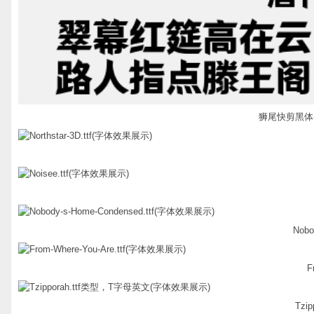
狮尾快剪黑体-De
Nobo
F
Tzi