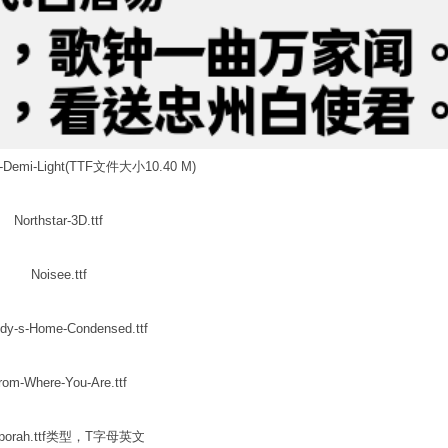
mi-Light(TTF文件大小10.40 M)
Northstar-3D.ttf
Noisee.ttf
dy-s-Home-Condensed.ttf
rom-Where-You-Are.ttf
pporah.ttf类型，T字母英文