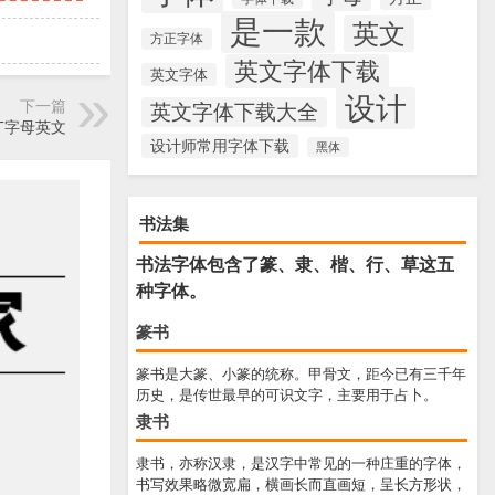
是一款
英文
方正字体
英文字体下载
英文字体
设计
下一篇
英文字体下载大全
f类型，T字母英文
设计师常用字体下载
黑体
书法集
书法字体包含了篆、隶、楷、行、草这五
种字体。
篆书
篆书是大篆、小篆的统称。甲骨文，距今已有三千年
历史，是传世最早的可识文字，主要用于占卜。
隶书
隶书，亦称汉隶，是汉字中常见的一种庄重的字体，
书写效果略微宽扁，横画长而直画短，呈长方形状，