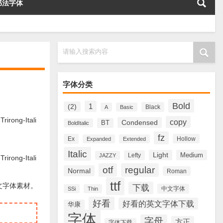
书法字体
请输入搜索内容
字体分类
Bold
1
(2)
Black
A
Basic
ng-Itali
copy
Condensed
BT
BoldItalic
fz
Ex
Hollow
Expanded
Extended
Italic
Light
Medium
Lefty
JAZZY
ng-Itali
otf
regular
Normal
Roman
ttf
英文字体素材。
下载
中文字体
SSi
Thin
好看
好看的英文字体下载
华康
字体
字母
方正
字体下载