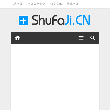
书法字体
字体分类大全
日文字体
经典字体
英文字体
毛笔字体
美术字体
涂鸦字体
书法字体