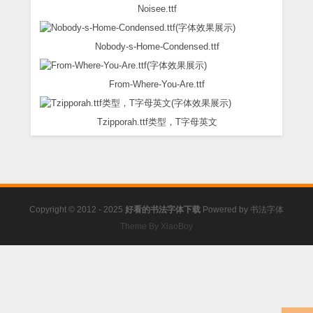
Noisee.ttf
Nobody-s-Home-Condensed.ttf
From-Where-You-Are.ttf
Tzipporah.ttf类型，T字母英文
Copyright © 2012 - 2025
好看的书法字体下载
Powered by
书法字体
Theme By XiaoBoy