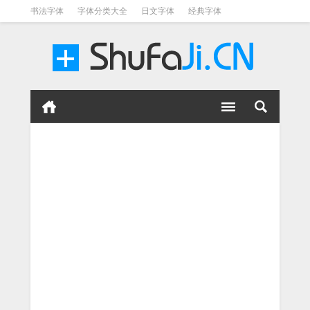
书法字体
字体分类大全
日文字体
经典字体
英文字体
毛笔字体
美术字体
涂鸦字体
书法字体