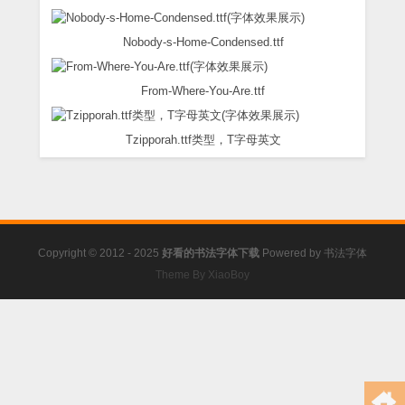
Nobody-s-Home-Condensed.ttf
From-Where-You-Are.ttf
Tzipporah.ttf类型，T字母英文
Copyright © 2012 - 2025
好看的书法字体下载
Powered by
书法字体
Theme By XiaoBoy