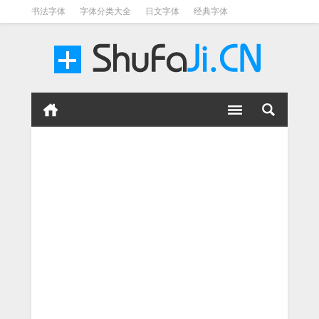
书法字体
字体分类大全
日文字体
经典字体
英文字体
毛笔字体
美术字体
涂鸦字体
书法字体