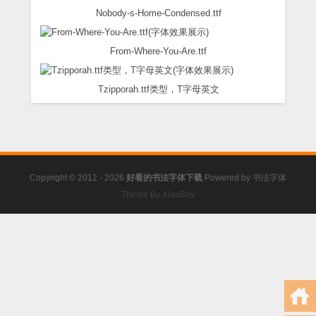
Nobody-s-Home-Condensed.ttf
From-Where-You-Are.ttf
Tzipporah.ttf类型，T字母英文
Copyright © 2012 - 2026
好看的书法字体下载
Powered by
书法字体
Theme By XiaoBoy