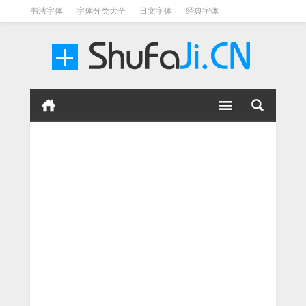
书法字体
字体分类大全
日文字体
经典字体
英文字体
毛笔字体
美术字体
涂鸦字体
书法字体