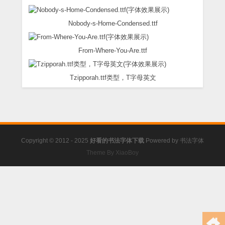
Nobody-s-Home-Condensed.ttf
From-Where-You-Are.ttf
Tzipporah.ttf类型，T字母英文
Copyright © 2012 - 2025
好看的书法字体下载
Powered by
书法字体
Theme By XiaoBoy