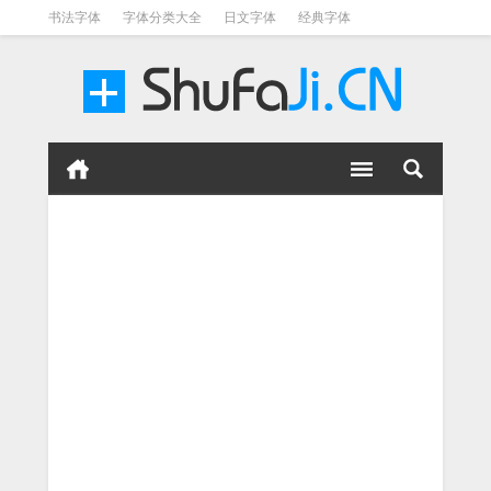
书法字体
字体分类大全
日文字体
经典字体
英文字体
毛笔字体
美术字体
涂鸦字体
书法字体