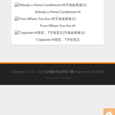
Nobody-s-Home-Condensed.ttf
From-Where-You-Are.ttf
Tzipporah.ttf类型，T字母英文
Copyright © 2012 - 2025
好看的书法字体下载
Powered by
书法字体
Theme By XiaoBoy