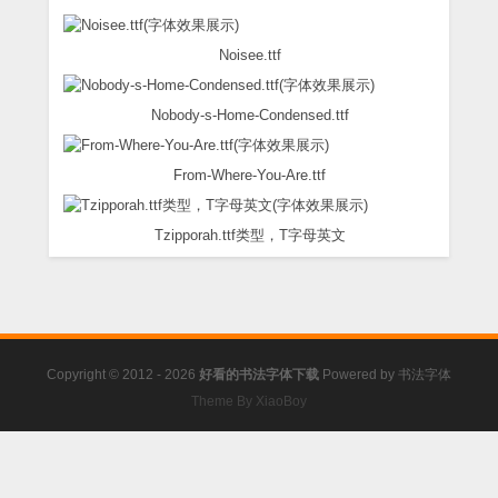
Noisee.ttf
Nobody-s-Home-Condensed.ttf
From-Where-You-Are.ttf
Tzipporah.ttf类型，T字母英文
Copyright © 2012 - 2026
好看的书法字体下载
Powered by
书法字体
Theme By XiaoBoy