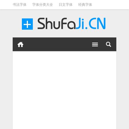
书法字体
字体分类大全
日文字体
经典字体
英文字体
毛笔字体
美术字体
涂鸦字体
书法字体