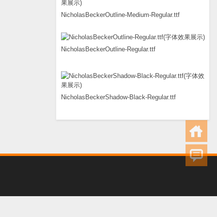
NicholasBeckerOutline-Medium-Regular.ttf
NicholasBeckerOutline-Regular.ttf
NicholasBeckerShadow-Black-Regular.ttf