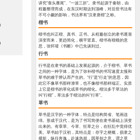
讲究“蚕头雁尾”、“一波三折”。隶书起源于秦朝，由
程邈整理而成，在东汉时期达到顶峰，对后世书法有
不可小觑的影响，书法界有“汉隶唐楷”之称。
楷书
楷书也叫正楷、真书、正书。从程邈创立的隶书逐渐
演变而来，更趋简化，横平竖直。楷书有楷模的意
思，张怀瓘《书断》中已先谈到过。
行书
行书是在隶书的基础上发展起源的，介于楷书、草书
之间的一种字体，是为了弥补楷书的书写速度太慢和
草书的难于辨认而产生的。“行”是“行走”的意思，因
此它不像草书那样潦草，也不像楷书那样端正。实质
上它是楷书的草化或草书的楷化。楷法多于草法的
叫“行楷”，草法多于楷法的叫“行草”。
草书
草书是汉字的一种字体，特点是结构简省、笔画连
绵。形成于汉代，是为了书写简便在隶书基础上演变
出来的。有章草、今草、狂草之分，在狂乱中觉得优
美。草书始于汉初，其特点是：存字之梗概，损隶之
规矩，纵任奔逸，赴速急就，因草创之意，谓之草