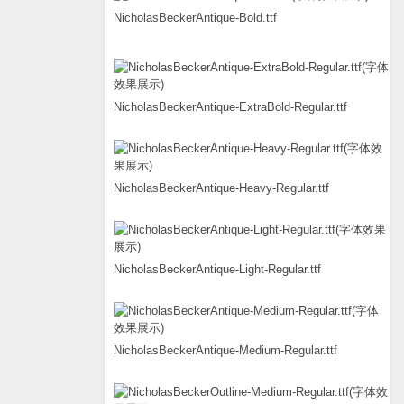
NicholasBeckerAntique-Bold.ttf
NicholasBeckerAntique-ExtraBold-Regular.ttf
NicholasBeckerAntique-Heavy-Regular.ttf
NicholasBeckerAntique-Light-Regular.ttf
NicholasBeckerAntique-Medium-Regular.ttf