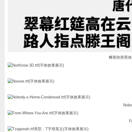
狮尾快剪黑体-De
Nobo
F