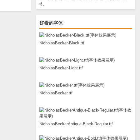
书。
好看的字体
NicholasBecker-Black.ttf
NicholasBecker-Light.ttf
NicholasBecker.ttf
NicholasBeckerAntique-Black-Regular.ttf