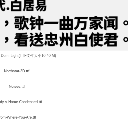
mi-Light(TTF文件大小10.40 M)
Northstar-3D.ttf
Noisee.ttf
dy-s-Home-Condensed.ttf
rom-Where-You-Are.ttf