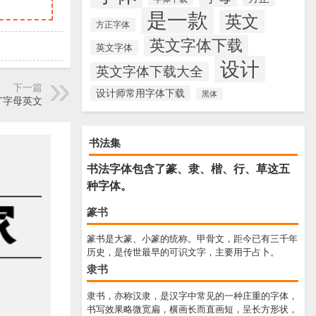
是一款
英文
方正字体
英文字体下载
英文字体
设计
英文字体下载大全
下一篇
设计师常用字体下载
黑体
型，T字母英文
书法集
书法字体包含了篆、隶、楷、行、草这五
种字体。
篆书
篆书是大篆、小篆的统称。甲骨文，距今已有三千年
历史，是传世最早的可识文字，主要用于占卜。
隶书
隶书，亦称汉隶，是汉字中常见的一种庄重的字体，
书写效果略微宽扁，横画长而直画短，呈长方形状，