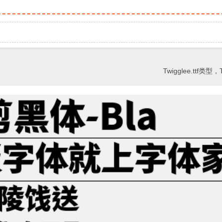
Twigglee.ttf类