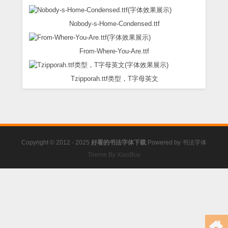
Nobody-s-Home-Condensed.ttf
From-Where-You-Are.ttf
Tzipporah.ttf类型，T字母英文
Copyright © 2012 - 2025
好看的书法字体下载
Powered by
书法字体
Theme By XiaoBoy