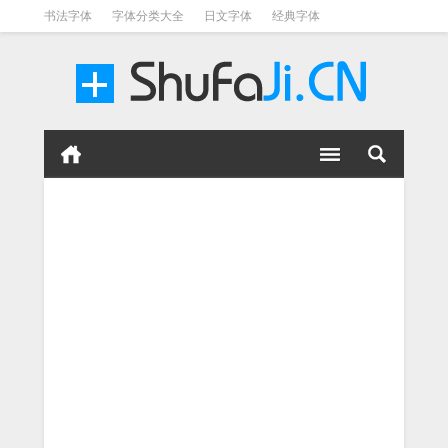
书法字体
字体分类大全
日文字体
经典字体
英文字体
毛笔字体
美术字体
涂鸦字体
书法字体