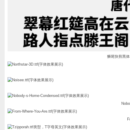
狮尾快剪黑体-De
Nobo
F