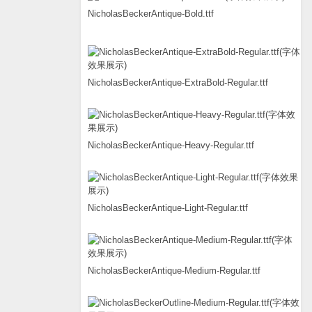
NicholasBeckerAntique-Bold.ttf
NicholasBeckerAntique-ExtraBold-Regular.ttf
NicholasBeckerAntique-Heavy-Regular.ttf
NicholasBeckerAntique-Light-Regular.ttf
NicholasBeckerAntique-Medium-Regular.ttf