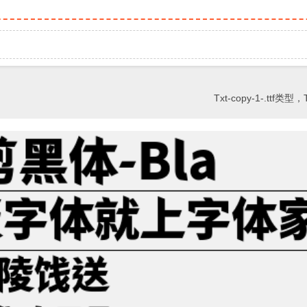
Txt-copy-1-.ttf