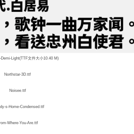
mi-Light(TTF文件大小10.40 M)
Northstar-3D.ttf
Noisee.ttf
dy-s-Home-Condensed.ttf
rom-Where-You-Are.ttf