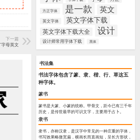
是一款
英文
方正字体
英文字体下载
英文字体
设计
英文字体下载大全
下一篇
设计师常用字体下载
黑体
类型，T字母英文
书法集
书法字体包含了篆、隶、楷、行、草这五
种字体。
篆书
篆书是大篆、小篆的统称。甲骨文，距今已有三千年
历史，是传世最早的可识文字，主要用于占卜。
隶书
隶书，亦称汉隶，是汉字中常见的一种庄重的字体，
书写效果略微宽扁，横画长而直画短，呈长方形状，