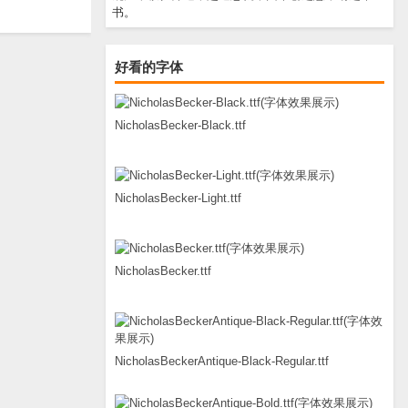
书。
好看的字体
NicholasBecker-Black.ttf
NicholasBecker-Light.ttf
NicholasBecker.ttf
NicholasBeckerAntique-Black-Regular.ttf