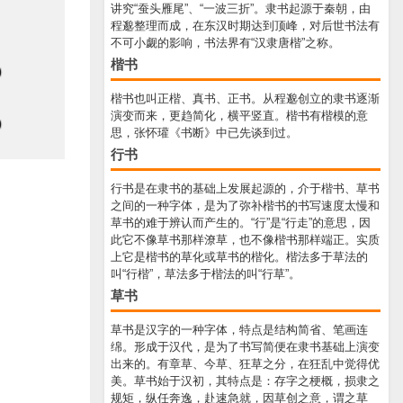
讲究“蚕头雁尾”、“一波三折”。隶书起源于秦朝，由
程邈整理而成，在东汉时期达到顶峰，对后世书法有
不可小觑的影响，书法界有“汉隶唐楷”之称。
楷书
楷书也叫正楷、真书、正书。从程邈创立的隶书逐渐
演变而来，更趋简化，横平竖直。楷书有楷模的意
思，张怀瓘《书断》中已先谈到过。
行书
行书是在隶书的基础上发展起源的，介于楷书、草书
之间的一种字体，是为了弥补楷书的书写速度太慢和
草书的难于辨认而产生的。“行”是“行走”的意思，因
此它不像草书那样潦草，也不像楷书那样端正。实质
上它是楷书的草化或草书的楷化。楷法多于草法的
叫“行楷”，草法多于楷法的叫“行草”。
草书
草书是汉字的一种字体，特点是结构简省、笔画连
绵。形成于汉代，是为了书写简便在隶书基础上演变
出来的。有章草、今草、狂草之分，在狂乱中觉得优
美。草书始于汉初，其特点是：存字之梗概，损隶之
规矩，纵任奔逸，赴速急就，因草创之意，谓之草