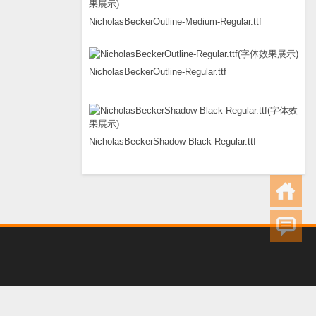
NicholasBeckerOutline-Medium-Regular.ttf
NicholasBeckerOutline-Regular.ttf
NicholasBeckerShadow-Black-Regular.ttf