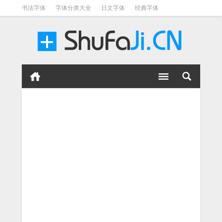
书法字体
字体分类大全
日文字体
经典字体
英文字体
毛笔字体
美术字体
涂鸦字体
书法字体