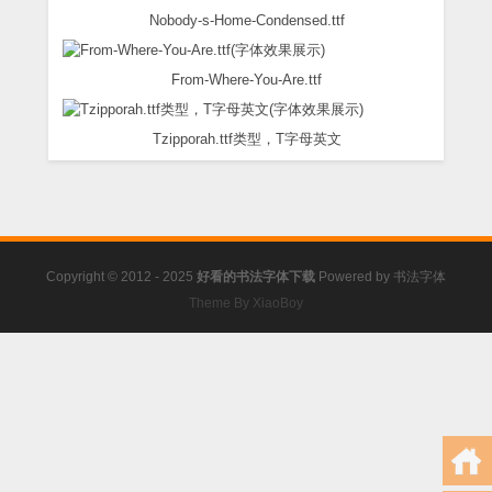
Nobody-s-Home-Condensed.ttf
From-Where-You-Are.ttf
Tzipporah.ttf类型，T字母英文
Copyright © 2012 - 2025
好看的书法字体下载
Powered by
书法字体
Theme By XiaoBoy