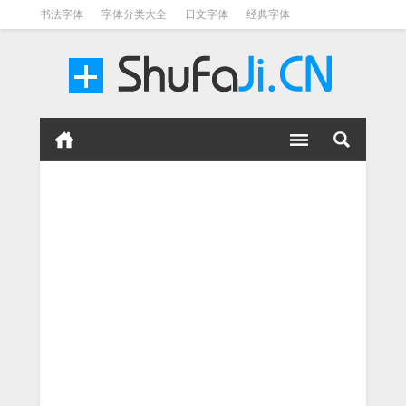
书法字体
字体分类大全
日文字体
经典字体
英文字体
毛笔字体
美术字体
涂鸦字体
书法字体