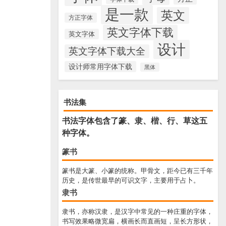
是一款
英文
方正字体
英文字体下载
英文字体
设计
英文字体下载大全
设计师常用字体下载
黑体
书法集
书法字体包含了篆、隶、楷、行、草这五
种字体。
篆书
篆书是大篆、小篆的统称。甲骨文，距今已有三千年
历史，是传世最早的可识文字，主要用于占卜。
隶书
隶书，亦称汉隶，是汉字中常见的一种庄重的字体，
书写效果略微宽扁，横画长而直画短，呈长方形状，