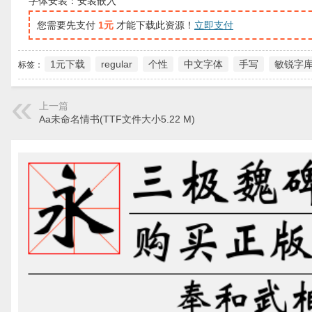
字体安装：安装嵌入
您需要先支付
1元
才能下载此资源！
立即支付
1元下载
regular
个性
中文字体
手写
敏锐字
标签：
上一篇
Aa未命名情书(TTF文件大小5.22 M)