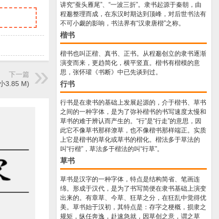
讲究“蚕头雁尾”、“一波三折”。隶书起源于秦朝，由
程邈整理而成，在东汉时期达到顶峰，对后世书法有
不可小觑的影响，书法界有“汉隶唐楷”之称。
楷书
楷书也叫正楷、真书、正书。从程邈创立的隶书逐渐
演变而来，更趋简化，横平竖直。楷书有楷模的意
思，张怀瓘《书断》中已先谈到过。
下一篇
行书
.85 M)
行书是在隶书的基础上发展起源的，介于楷书、草书
之间的一种字体，是为了弥补楷书的书写速度太慢和
草书的难于辨认而产生的。“行”是“行走”的意思，因
此它不像草书那样潦草，也不像楷书那样端正。实质
上它是楷书的草化或草书的楷化。楷法多于草法的
叫“行楷”，草法多于楷法的叫“行草”。
草书
草书是汉字的一种字体，特点是结构简省、笔画连
绵。形成于汉代，是为了书写简便在隶书基础上演变
出来的。有章草、今草、狂草之分，在狂乱中觉得优
美。草书始于汉初，其特点是：存字之梗概，损隶之
规矩，纵任奔逸，赴速急就，因草创之意，谓之草