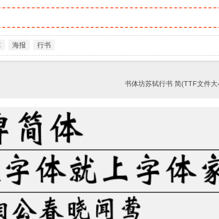
库
海报
行书
书体坊苏轼行书 简(TTF文件大小3