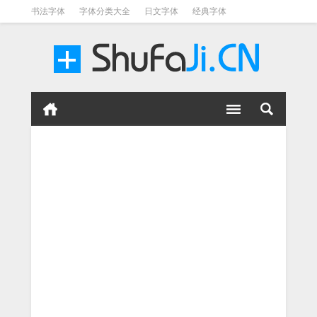
书法字体
字体分类大全
日文字体
经典字体
英文字体
毛笔字体
美术字体
涂鸦字体
书法字体