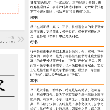
讲究“蚕头雁尾”、“一波三折”。隶书起源于秦朝，由
程邈整理而成，在东汉时期达到顶峰，对后世书法有
不可小觑的影响，书法界有“汉隶唐楷”之称。
楷书
楷书也叫正楷、真书、正书。从程邈创立的隶书逐渐
演变而来，更趋简化，横平竖直。楷书有楷模的意
思，张怀瓘《书断》中已先谈到过。
下一篇
行书
7.20 M)
行书是在隶书的基础上发展起源的，介于楷书、草书
之间的一种字体，是为了弥补楷书的书写速度太慢和
草书的难于辨认而产生的。“行”是“行走”的意思，因
此它不像草书那样潦草，也不像楷书那样端正。实质
上它是楷书的草化或草书的楷化。楷法多于草法的
叫“行楷”，草法多于楷法的叫“行草”。
草书
草书是汉字的一种字体，特点是结构简省、笔画连
绵。形成于汉代，是为了书写简便在隶书基础上演变
出来的。有章草、今草、狂草之分，在狂乱中觉得优
美。草书始于汉初，其特点是：存字之梗概，损隶之
规矩，纵任奔逸，赴速急就，因草创之意，谓之草