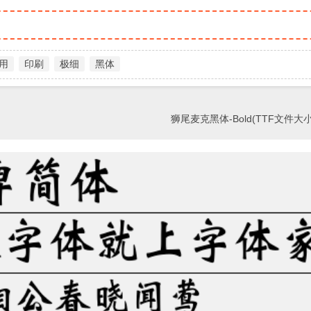
用
印刷
极细
黑体
狮尾麦克黑体-Bold(TTF文件大小1