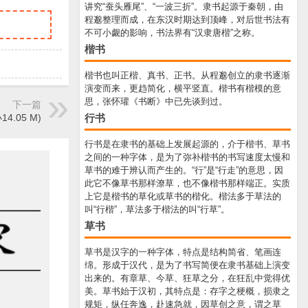
讲究“蚕头雁尾”、“一波三折”。隶书起源于秦朝，由
程邈整理而成，在东汉时期达到顶峰，对后世书法有
不可小觑的影响，书法界有“汉隶唐楷”之称。
楷书
楷书也叫正楷、真书、正书。从程邈创立的隶书逐渐
演变而来，更趋简化，横平竖直。楷书有楷模的意
思，张怀瓘《书断》中已先谈到过。
下一篇
行书
4.05 M)
行书是在隶书的基础上发展起源的，介于楷书、草书
之间的一种字体，是为了弥补楷书的书写速度太慢和
草书的难于辨认而产生的。“行”是“行走”的意思，因
此它不像草书那样潦草，也不像楷书那样端正。实质
上它是楷书的草化或草书的楷化。楷法多于草法的
叫“行楷”，草法多于楷法的叫“行草”。
草书
草书是汉字的一种字体，特点是结构简省、笔画连
绵。形成于汉代，是为了书写简便在隶书基础上演变
出来的。有章草、今草、狂草之分，在狂乱中觉得优
美。草书始于汉初，其特点是：存字之梗概，损隶之
规矩，纵任奔逸，赴速急就，因草创之意，谓之草