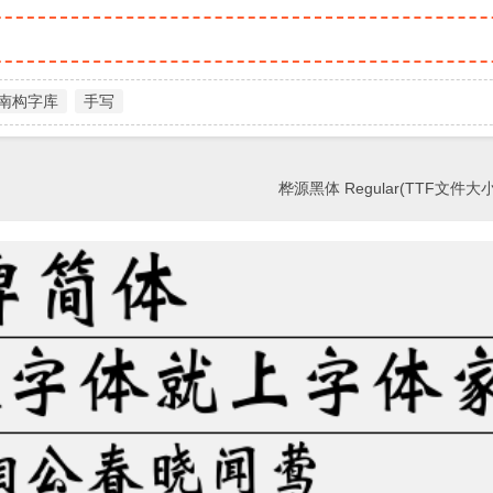
南构字库
手写
桦源黑体 Regular(TTF文件大小1