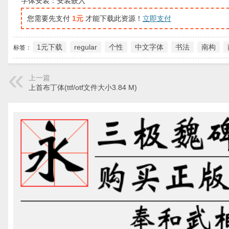
字体安装：安装嵌入
您需要先支付
1元
才能下载此资源！
立即支付
1元下载
regular
个性
中文字体
书法
南构
标签：
上一篇
上首布丁体(ttf/otf文件大小3.84 M)