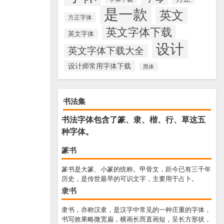
是一款
英文
方正字体
英文字体下载
英文字体
设计
英文字体下载大全
设计师常用字体下载
黑体
书法集
书法字体包含了篆、隶、楷、行、草这五
种字体。
篆书
篆书是大篆、小篆的统称。甲骨文，距今已有三千年
历史，是传世最早的可识文字，主要用于占卜。
隶书
隶书，亦称汉隶，是汉字中常见的一种庄重的字体，
书写效果略微宽扁，横画长而直画短，呈长方形状，