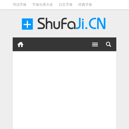
书法字体
字体分类大全
日文字体
经典字体
英文字体
毛笔字体
美术字体
涂鸦字体
书法字体