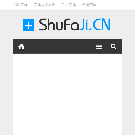
书法字体
字体分类大全
日文字体
经典字体
英文字体
毛笔字体
美术字体
涂鸦字体
书法字体