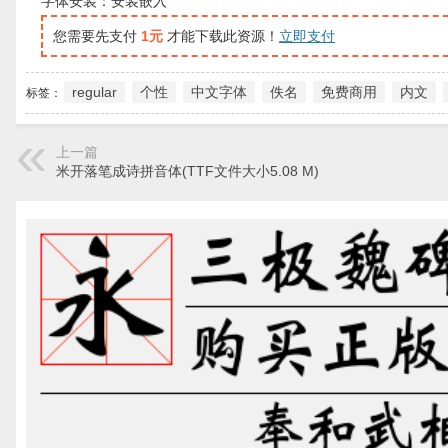
字体安装：安装嵌入
您需要先支付
1元
才能下载此资源！
立即支付
regular
个性
中文字体
佚名
免费商用
内文
标签：
上一篇
米开落笔成诗拼音体(TTF文件大小5.08 M)