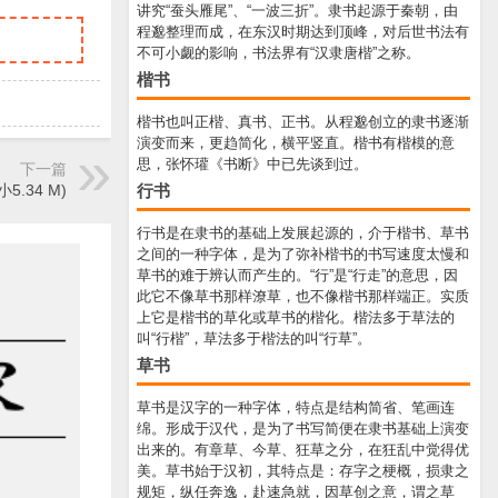
讲究“蚕头雁尾”、“一波三折”。隶书起源于秦朝，由
程邈整理而成，在东汉时期达到顶峰，对后世书法有
不可小觑的影响，书法界有“汉隶唐楷”之称。
楷书
楷书也叫正楷、真书、正书。从程邈创立的隶书逐渐
演变而来，更趋简化，横平竖直。楷书有楷模的意
思，张怀瓘《书断》中已先谈到过。
下一篇
行书
.34 M)
行书是在隶书的基础上发展起源的，介于楷书、草书
之间的一种字体，是为了弥补楷书的书写速度太慢和
草书的难于辨认而产生的。“行”是“行走”的意思，因
此它不像草书那样潦草，也不像楷书那样端正。实质
上它是楷书的草化或草书的楷化。楷法多于草法的
叫“行楷”，草法多于楷法的叫“行草”。
草书
草书是汉字的一种字体，特点是结构简省、笔画连
绵。形成于汉代，是为了书写简便在隶书基础上演变
出来的。有章草、今草、狂草之分，在狂乱中觉得优
美。草书始于汉初，其特点是：存字之梗概，损隶之
规矩，纵任奔逸，赴速急就，因草创之意，谓之草