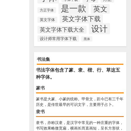
是一款
英文
方正字体
英文字体下载
英文字体
设计
英文字体下载大全
设计师常用字体下载
黑体
书法集
书法字体包含了篆、隶、楷、行、草这五
种字体。
篆书
篆书是大篆、小篆的统称。甲骨文，距今已有三千年
历史，是传世最早的可识文字，主要用于占卜。
隶书
隶书，亦称汉隶，是汉字中常见的一种庄重的字体，
书写效果略微宽扁，横画长而直画短，呈长方形状，