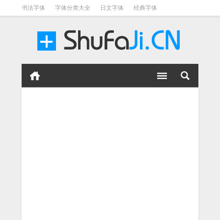
书法字体
字体分类大全
日文字体
经典字体
英文字体
毛笔字体
美术字体
涂鸦字体
书法字体