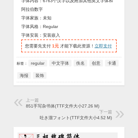
字体内容：6763个汉字以及附加其他英文字体和
阿拉伯数字
字体家族：未知
字体风格：Regular
字体安装：安装嵌入
您需要先支付
1元
才能下载此资源！
立即支付
regular
中文字体
佚名
创意
卡通
标签：
海报
装饰
上一篇
851手写杂书体(TTF文件大小27.26 M)
下一篇
吐き溜フォント(TTF文件大小4.52 M)