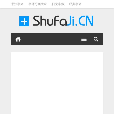
书法字体
字体分类大全
日文字体
经典字体
英文字体
毛笔字体
美术字体
涂鸦字体
书法字体