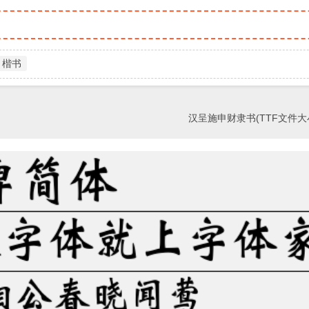
楷书
汉呈施申财隶书(TTF文件大小5