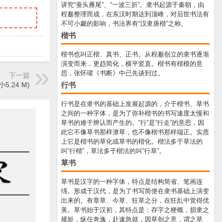
讲究“蚕头雁尾”、“一波三折”。隶书起源于秦朝，由
程邈整理而成，在东汉时期达到顶峰，对后世书法有
不可小觑的影响，书法界有“汉隶唐楷”之称。
楷书
楷书也叫正楷、真书、正书。从程邈创立的隶书逐渐
演变而来，更趋简化，横平竖直。楷书有楷模的意
思，张怀瓘《书断》中已先谈到过。
下一篇
行书
.24 M)
行书是在隶书的基础上发展起源的，介于楷书、草书
之间的一种字体，是为了弥补楷书的书写速度太慢和
草书的难于辨认而产生的。“行”是“行走”的意思，因
此它不像草书那样潦草，也不像楷书那样端正。实质
上它是楷书的草化或草书的楷化。楷法多于草法的
叫“行楷”，草法多于楷法的叫“行草”。
草书
草书是汉字的一种字体，特点是结构简省、笔画连
绵。形成于汉代，是为了书写简便在隶书基础上演变
出来的。有章草、今草、狂草之分，在狂乱中觉得优
美。草书始于汉初，其特点是：存字之梗概，损隶之
规矩，纵任奔逸，赴速急就，因草创之意，谓之草