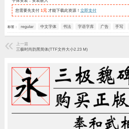
字体安装：安装嵌入
您需要先支付
1元
才能下载此资源！
立即支付
regular
中文字体
书法
字语字库
广告
手写
标签：
上一篇
三极时尚韵黑简体(TTF文件大小2.23 M)