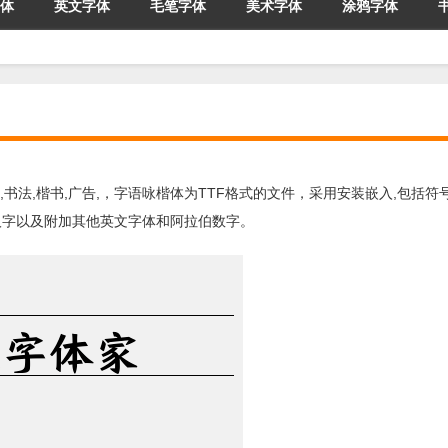
体
英文字体
毛笔字体
美术字体
涂鸦字体
写,书法,楷书,广告,，字语咏楷体为TTF格式的文件，采用安装嵌入,包括
63个汉字以及附加其他英文字体和阿拉伯数字。