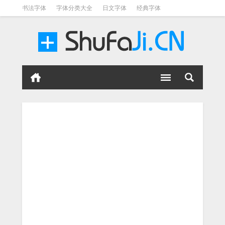
书法字体
字体分类大全
日文字体
经典字体
英文字体
毛笔字体
美术字体
涂鸦字体
书法字体