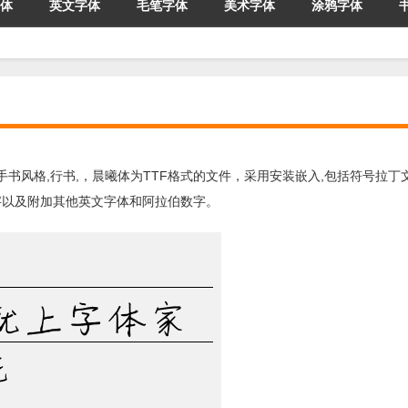
体
英文字体
毛笔字体
美术字体
涂鸦字体
,手书风格,行书,，晨曦体为TTF格式的文件，采用安装嵌入,包括符号拉丁
3个汉字以及附加其他英文字体和阿拉伯数字。