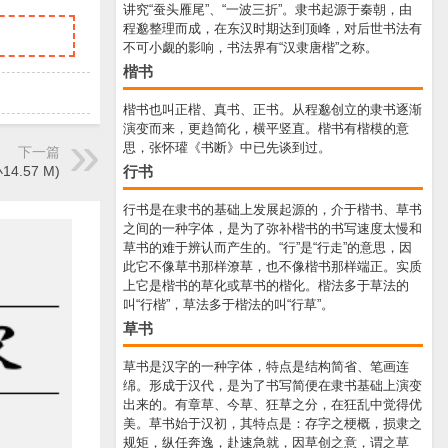
讲究“蚕头雁尾”、“一波三折”。隶书起源于秦朝，由
程邈整理而成，在东汉时期达到顶峰，对后世书法有
不可小觑的影响，书法界有“汉隶唐楷”之称。
楷书
楷书也叫正楷、真书、正书。从程邈创立的隶书逐渐
演变而来，更趋简化，横平竖直。楷书有楷模的意
思，张怀瓘《书断》中已先谈到过。
下一篇
行书
.57 M)
行书是在隶书的基础上发展起源的，介于楷书、草书
之间的一种字体，是为了弥补楷书的书写速度太慢和
草书的难于辨认而产生的。“行”是“行走”的意思，因
此它不像草书那样潦草，也不像楷书那样端正。实质
上它是楷书的草化或草书的楷化。楷法多于草法的
叫“行楷”，草法多于楷法的叫“行草”。
草书
草书是汉字的一种字体，特点是结构简省、笔画连
绵。形成于汉代，是为了书写简便在隶书基础上演变
出来的。有章草、今草、狂草之分，在狂乱中觉得优
美。草书始于汉初，其特点是：存字之梗概，损隶之
规矩，纵任奔逸，赴速急就，因草创之意，谓之草