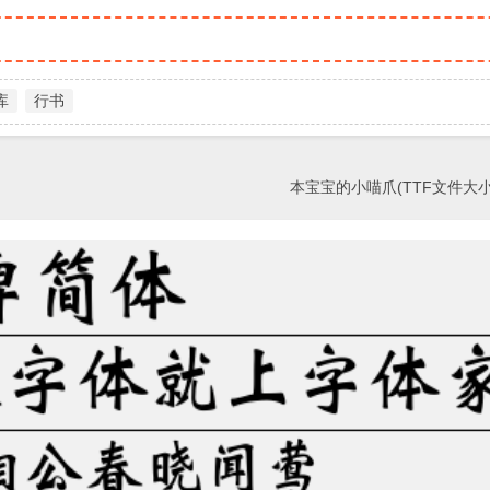
库
行书
本宝宝的小喵爪(TTF文件大小14