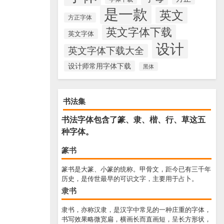
是一款
英文
方正字体
英文字体下载
英文字体
设计
英文字体下载大全
设计师常用字体下载
黑体
书法集
书法字体包含了篆、隶、楷、行、草这五
种字体。
篆书
篆书是大篆、小篆的统称。甲骨文，距今已有三千年
历史，是传世最早的可识文字，主要用于占卜。
隶书
隶书，亦称汉隶，是汉字中常见的一种庄重的字体，
书写效果略微宽扁，横画长而直画短，呈长方形状，