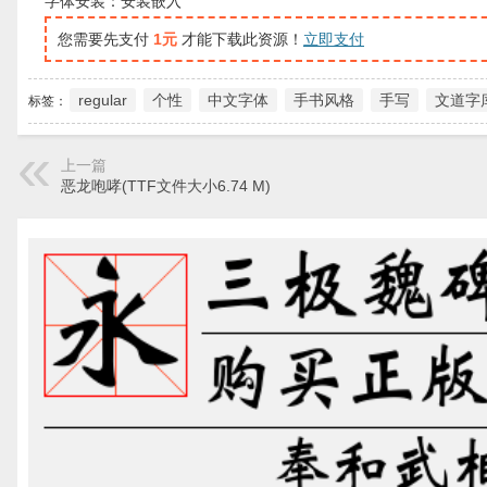
字体安装：安装嵌入
您需要先支付
1元
才能下载此资源！
立即支付
regular
个性
中文字体
手书风格
手写
文道字
标签：
上一篇
恶龙咆哮(TTF文件大小6.74 M)