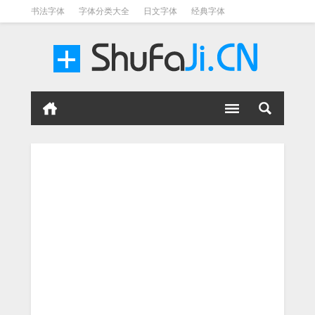
书法字体
字体分类大全
日文字体
经典字体
英文字体
毛笔字体
美术字体
涂鸦字体
书法字体