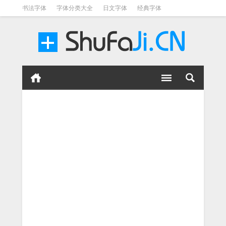
书法字体
字体分类大全
日文字体
经典字体
英文字体
毛笔字体
美术字体
涂鸦字体
书法字体