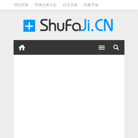
书法字体
字体分类大全
日文字体
经典字体
英文字体
毛笔字体
美术字体
涂鸦字体
书法字体