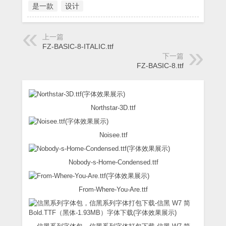
是一款
设计
上一篇
FZ-BASIC-8-ITALIC.ttf
下一篇
FZ-BASIC-8.ttf
Northstar-3D.ttf
Noisee.ttf
Nobody-s-Home-Condensed.ttf
From-Where-You-Are.ttf