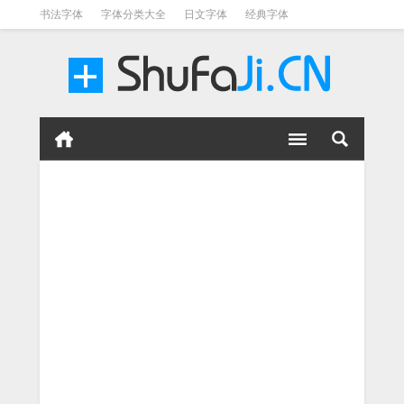
书法字体
字体分类大全
日文字体
经典字体
英文字体
毛笔字体
美术字体
涂鸦字体
书法字体