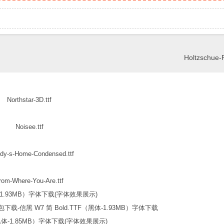
Holtzschue-R
Northstar-3D.ttf
Noisee.ttf
dy-s-Home-Condensed.ttf
rom-Where-You-Are.ttf
信黑 W7 简 Bold.TTF（黑体-1.93MB）字体下载