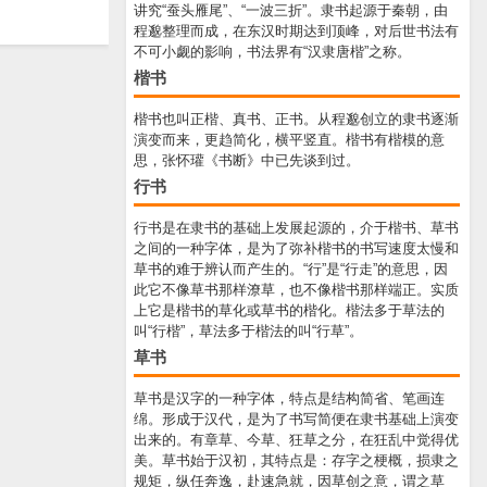
讲究“蚕头雁尾”、“一波三折”。隶书起源于秦朝，由
程邈整理而成，在东汉时期达到顶峰，对后世书法有
不可小觑的影响，书法界有“汉隶唐楷”之称。
楷书
楷书也叫正楷、真书、正书。从程邈创立的隶书逐渐
演变而来，更趋简化，横平竖直。楷书有楷模的意
思，张怀瓘《书断》中已先谈到过。
行书
行书是在隶书的基础上发展起源的，介于楷书、草书
之间的一种字体，是为了弥补楷书的书写速度太慢和
草书的难于辨认而产生的。“行”是“行走”的意思，因
此它不像草书那样潦草，也不像楷书那样端正。实质
上它是楷书的草化或草书的楷化。楷法多于草法的
叫“行楷”，草法多于楷法的叫“行草”。
草书
草书是汉字的一种字体，特点是结构简省、笔画连
绵。形成于汉代，是为了书写简便在隶书基础上演变
出来的。有章草、今草、狂草之分，在狂乱中觉得优
美。草书始于汉初，其特点是：存字之梗概，损隶之
规矩，纵任奔逸，赴速急就，因草创之意，谓之草