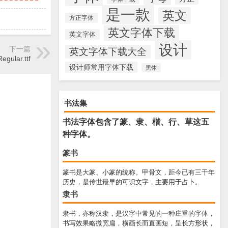
是一款
英文
方正字体
英文字体下载
英文字体
设计
下一篇
英文字体下载大全
egular.ttf
设计师常用字体下载
黑体
书法集
书法字体包含了篆、隶、楷、行、草这五
种字体。
篆书
篆书是大篆、小篆的统称。甲骨文，距今已有三千年
历史，是传世最早的可识文字，主要用于占卜。
隶书
隶书，亦称汉隶，是汉字中常见的一种庄重的字体，
书写效果略微宽扁，横画长而直画短，呈长方形状，