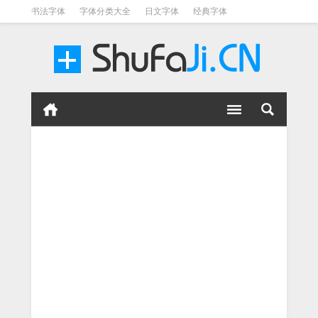
书法字体
字体分类大全
日文字体
经典字体
英文字体
毛笔字体
美术字体
涂鸦字体
书法字体