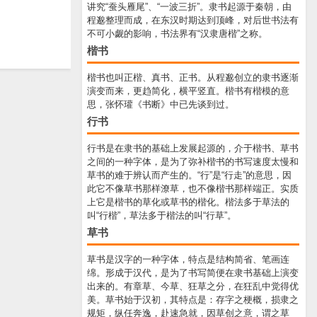
讲究“蚕头雁尾”、“一波三折”。隶书起源于秦朝，由
程邈整理而成，在东汉时期达到顶峰，对后世书法有
不可小觑的影响，书法界有“汉隶唐楷”之称。
楷书
楷书也叫正楷、真书、正书。从程邈创立的隶书逐渐
演变而来，更趋简化，横平竖直。楷书有楷模的意
思，张怀瓘《书断》中已先谈到过。
行书
行书是在隶书的基础上发展起源的，介于楷书、草书
之间的一种字体，是为了弥补楷书的书写速度太慢和
草书的难于辨认而产生的。“行”是“行走”的意思，因
此它不像草书那样潦草，也不像楷书那样端正。实质
上它是楷书的草化或草书的楷化。楷法多于草法的
叫“行楷”，草法多于楷法的叫“行草”。
草书
草书是汉字的一种字体，特点是结构简省、笔画连
绵。形成于汉代，是为了书写简便在隶书基础上演变
出来的。有章草、今草、狂草之分，在狂乱中觉得优
美。草书始于汉初，其特点是：存字之梗概，损隶之
规矩，纵任奔逸，赴速急就，因草创之意，谓之草