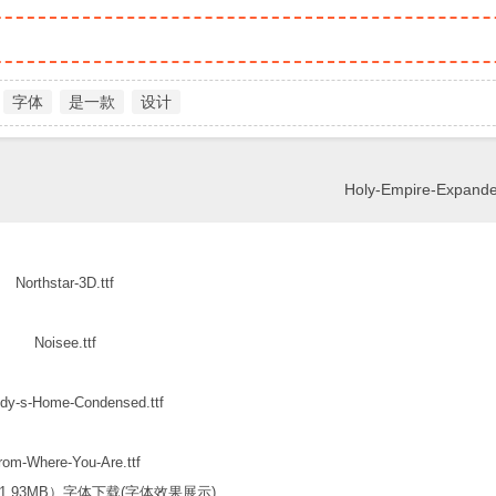
字体
是一款
设计
Holy-Empire-Expanded-
Northstar-3D.ttf
Noisee.ttf
dy-s-Home-Condensed.ttf
rom-Where-You-Are.ttf