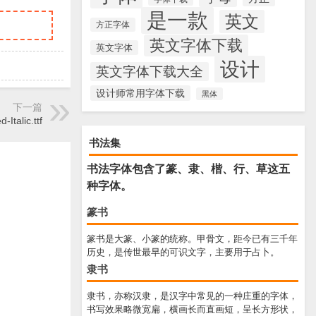
是一款
英文
方正字体
英文字体下载
英文字体
设计
英文字体下载大全
设计师常用字体下载
黑体
下一篇
Italic.ttf
书法集
书法字体包含了篆、隶、楷、行、草这五
种字体。
篆书
篆书是大篆、小篆的统称。甲骨文，距今已有三千年
历史，是传世最早的可识文字，主要用于占卜。
隶书
隶书，亦称汉隶，是汉字中常见的一种庄重的字体，
书写效果略微宽扁，横画长而直画短，呈长方形状，