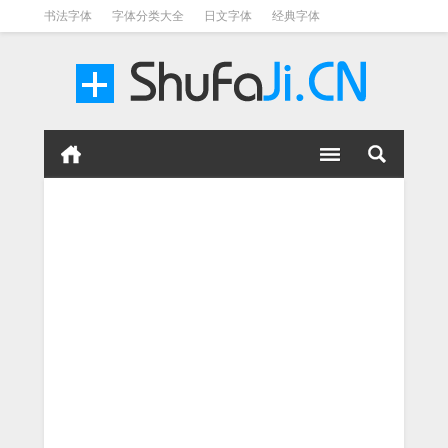
书法字体
字体分类大全
日文字体
经典字体
英文字体
毛笔字体
美术字体
涂鸦字体
书法字体