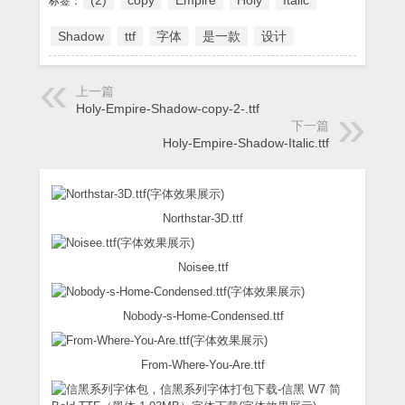
(2)
copy
Empire
Holy
Italic
标签：
Shadow
ttf
字体
是一款
设计
上一篇
Holy-Empire-Shadow-copy-2-.ttf
下一篇
Holy-Empire-Shadow-Italic.ttf
Northstar-3D.ttf
Noisee.ttf
Nobody-s-Home-Condensed.ttf
From-Where-You-Are.ttf