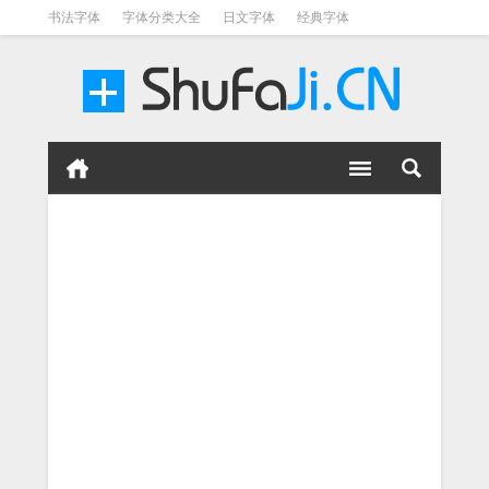
书法字体
字体分类大全
日文字体
经典字体
英文字体
毛笔字体
美术字体
涂鸦字体
书法字体