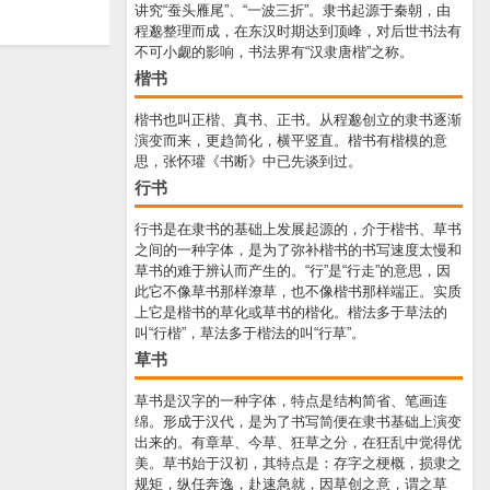
讲究“蚕头雁尾”、“一波三折”。隶书起源于秦朝，由
程邈整理而成，在东汉时期达到顶峰，对后世书法有
不可小觑的影响，书法界有“汉隶唐楷”之称。
楷书
楷书也叫正楷、真书、正书。从程邈创立的隶书逐渐
演变而来，更趋简化，横平竖直。楷书有楷模的意
思，张怀瓘《书断》中已先谈到过。
行书
行书是在隶书的基础上发展起源的，介于楷书、草书
之间的一种字体，是为了弥补楷书的书写速度太慢和
草书的难于辨认而产生的。“行”是“行走”的意思，因
此它不像草书那样潦草，也不像楷书那样端正。实质
上它是楷书的草化或草书的楷化。楷法多于草法的
叫“行楷”，草法多于楷法的叫“行草”。
草书
草书是汉字的一种字体，特点是结构简省、笔画连
绵。形成于汉代，是为了书写简便在隶书基础上演变
出来的。有章草、今草、狂草之分，在狂乱中觉得优
美。草书始于汉初，其特点是：存字之梗概，损隶之
规矩，纵任奔逸，赴速急就，因草创之意，谓之草