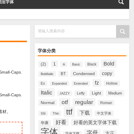
书法字体
请输入搜索内容
字体分类
Bold
1
(2)
Black
A
Basic
ll-Caps.
copy
Condensed
BT
BoldItalic
fz
Ex
Hollow
Expanded
Extended
Italic
Light
Medium
Lefty
JAZZY
ll-Caps.
otf
regular
Normal
Roman
ttf
体素材。
下载
中文字体
SSi
Thin
好看
好看的英文字体下载
华康
字体
字母
方正
字体下载