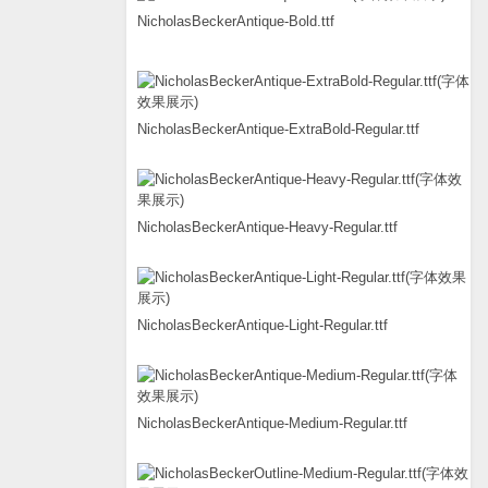
NicholasBeckerAntique-Bold.ttf
NicholasBeckerAntique-ExtraBold-Regular.ttf
NicholasBeckerAntique-Heavy-Regular.ttf
NicholasBeckerAntique-Light-Regular.ttf
NicholasBeckerAntique-Medium-Regular.ttf