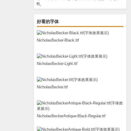
书。
好看的字体
NicholasBecker-Black.ttf
NicholasBecker-Light.ttf
NicholasBecker.ttf
NicholasBeckerAntique-Black-Regular.ttf