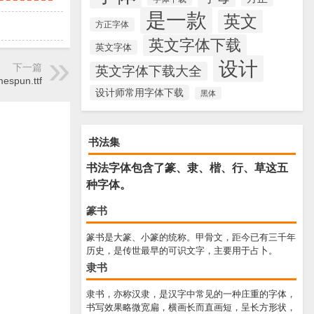
是一款
英文
方正字体
英文字体下载
英文字体
设计
下一篇
英文字体下载大全
espun.ttf
设计师常用字体下载
黑体
书法集
书法字体包含了篆、隶、楷、行、草这五
种字体。
篆书
篆书是大篆、小篆的统称。甲骨文，距今已有三千年
历史，是传世最早的可识文字，主要用于占卜。
隶书
隶书，亦称汉隶，是汉字中常见的一种庄重的字体，
书写效果略微宽扁，横画长而直画短，呈长方形状，