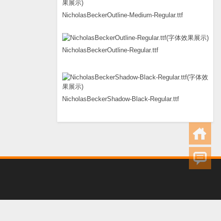
NicholasBeckerOutline-Medium-Regular.ttf
NicholasBeckerOutline-Regular.ttf
NicholasBeckerShadow-Black-Regular.ttf