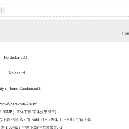
计
Hom
Northstar-3D.ttf
Noisee.ttf
dy-s-Home-Condensed.ttf
rom-Where-You-Are.ttf
信黑 W7 简 Bold.TTF（黑体-1.93MB）字体下载