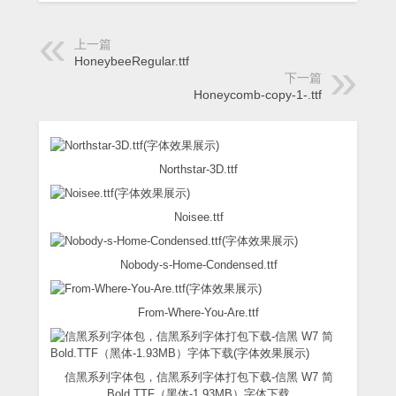
上一篇
HoneybeeRegular.ttf
下一篇
Honeycomb-copy-1-.ttf
Northstar-3D.ttf
Noisee.ttf
Nobody-s-Home-Condensed.ttf
From-Where-You-Are.ttf
信黑系列字体包，信黑系列字体打包下载-信黑 W7 简
Bold.TTF（黑体-1.93MB）字体下载