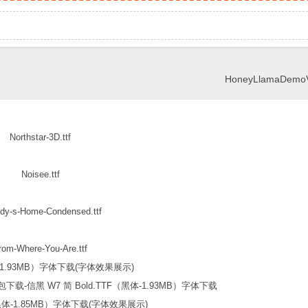
HoneyLlamaDemoVe
Northstar-3D.ttf
Noisee.ttf
dy-s-Home-Condensed.ttf
rom-Where-You-Are.ttf
信黑 W7 简 Bold.TTF（黑体-1.93MB）字体下载