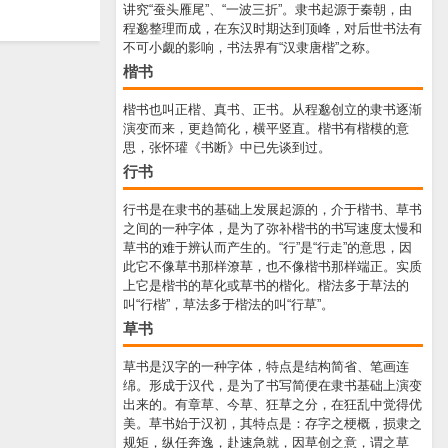
讲究“蚕头雁尾”、“一波三折”。隶书起源于秦朝，由
程邈整理而成，在东汉时期达到顶峰，对后世书法有
不可小觑的影响，书法界有“汉隶唐楷”之称。
楷书
楷书也叫正楷、真书、正书。从程邈创立的隶书逐渐
演变而来，更趋简化，横平竖直。楷书有楷模的意
思，张怀瓘《书断》中已先谈到过。
行书
行书是在隶书的基础上发展起源的，介于楷书、草书
之间的一种字体，是为了弥补楷书的书写速度太慢和
草书的难于辨认而产生的。“行”是“行走”的意思，因
此它不像草书那样潦草，也不像楷书那样端正。实质
上它是楷书的草化或草书的楷化。楷法多于草法的
叫“行楷”，草法多于楷法的叫“行草”。
草书
草书是汉字的一种字体，特点是结构简省、笔画连
绵。形成于汉代，是为了书写简便在隶书基础上演变
出来的。有章草、今草、狂草之分，在狂乱中觉得优
美。草书始于汉初，其特点是：存字之梗概，损隶之
规矩，纵任奔逸，赴速急就，因草创之意，谓之草