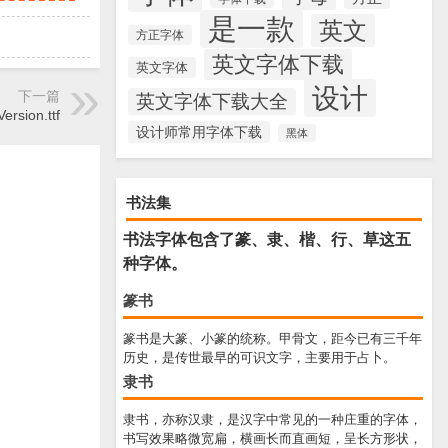
是一款
英文
方正字体
英文字体下载
英文字体
设计
下一篇
英文字体下载大全
rsion.ttf
设计师常用字体下载
黑体
书法集
书法字体包含了篆、隶、楷、行、草这五
种字体。
篆书
篆书是大篆、小篆的统称。甲骨文，距今已有三千年
历史，是传世最早的可识文字，主要用于占卜。
隶书
隶书，亦称汉隶，是汉字中常见的一种庄重的字体，
书写效果略微宽扁，横画长而直画短，呈长方形状，