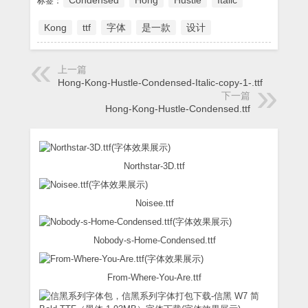
Condensed
Hong
Hustle
Italic
标签：
Kong
ttf
字体
是一款
设计
上一篇
Hong-Kong-Hustle-Condensed-Italic-copy-1-.ttf
下一篇
Hong-Kong-Hustle-Condensed.ttf
Northstar-3D.ttf
Noisee.ttf
Nobody-s-Home-Condensed.ttf
From-Where-You-Are.ttf