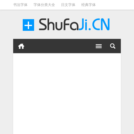
书法字体
字体分类大全
日文字体
经典字体
英文字体
毛笔字体
美术字体
涂鸦字体
书法字体