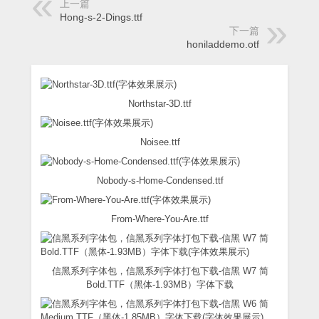
上一篇
Hong-s-2-Dings.ttf
下一篇
honiladdemo.otf
Northstar-3D.ttf
Noisee.ttf
Nobody-s-Home-Condensed.ttf
From-Where-You-Are.ttf
信黑系列字体包，信黑系列字体打包下载-信黑 W7 简
Bold.TTF（黑体-1.93MB）字体下载