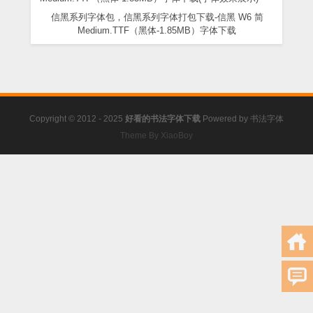
信黑系列字体包，信黑系列字体打包下载-信黑 W6 简
Medium.TTF（黑体-1.85MB）字体下载
Copyright © 2012 - 2025
好看的书法字体下载
Powered by
书法字体
Theme By XiaoBoy