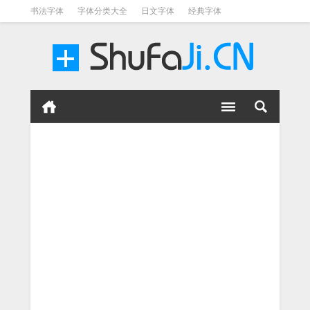
书法字体
字体分类大全
日文字体
经典字体
英文字体
毛笔字体
美术字体
涂鸦字体
书法字体