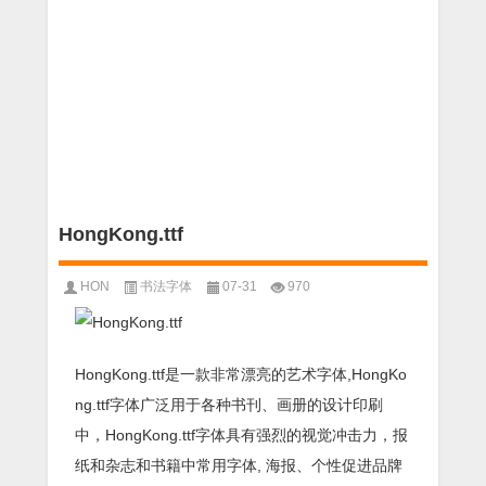
HongKong.ttf
HON
书法字体
07-31
970
HongKong.ttf是一款非常漂亮的艺术字体,HongKo
ng.ttf字体广泛用于各种书刊、画册的设计印刷
中，HongKong.ttf字体具有强烈的视觉冲击力，报
纸和杂志和书籍中常用字体, 海报、个性促进品牌