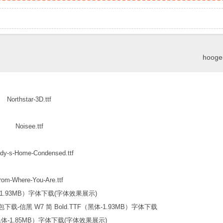
hooge-
Northstar-3D.ttf
Noisee.ttf
dy-s-Home-Condensed.ttf
rom-Where-You-Are.ttf
信黑 W7 简 Bold.TTF（黑体-1.93MB）字体下载