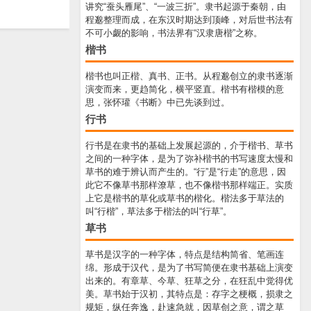
讲究“蚕头雁尾”、“一波三折”。隶书起源于秦朝，由
程邈整理而成，在东汉时期达到顶峰，对后世书法有
不可小觑的影响，书法界有“汉隶唐楷”之称。
楷书
楷书也叫正楷、真书、正书。从程邈创立的隶书逐渐
演变而来，更趋简化，横平竖直。楷书有楷模的意
思，张怀瓘《书断》中已先谈到过。
行书
行书是在隶书的基础上发展起源的，介于楷书、草书
之间的一种字体，是为了弥补楷书的书写速度太慢和
草书的难于辨认而产生的。“行”是“行走”的意思，因
此它不像草书那样潦草，也不像楷书那样端正。实质
上它是楷书的草化或草书的楷化。楷法多于草法的
叫“行楷”，草法多于楷法的叫“行草”。
草书
草书是汉字的一种字体，特点是结构简省、笔画连
绵。形成于汉代，是为了书写简便在隶书基础上演变
出来的。有章草、今草、狂草之分，在狂乱中觉得优
美。草书始于汉初，其特点是：存字之梗概，损隶之
规矩，纵任奔逸，赴速急就，因草创之意，谓之草