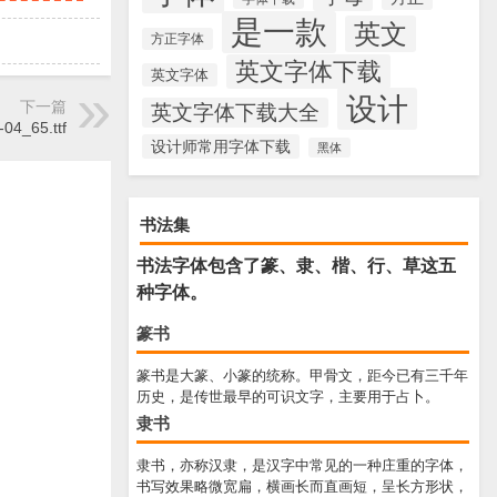
是一款
英文
方正字体
英文字体下载
英文字体
设计
下一篇
英文字体下载大全
04_65.ttf
设计师常用字体下载
黑体
书法集
书法字体包含了篆、隶、楷、行、草这五
种字体。
篆书
篆书是大篆、小篆的统称。甲骨文，距今已有三千年
历史，是传世最早的可识文字，主要用于占卜。
隶书
隶书，亦称汉隶，是汉字中常见的一种庄重的字体，
书写效果略微宽扁，横画长而直画短，呈长方形状，