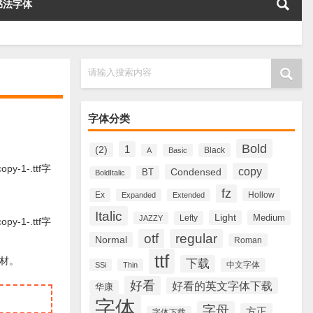
书法字体
请输入搜索内容
字体分类
Bold
1
(2)
Black
A
Basic
y-1-.ttf字
copy
Condensed
BT
BoldItalic
fz
Ex
Hollow
Expanded
Extended
Italic
Light
Medium
Lefty
JAZZY
y-1-.ttf字
otf
regular
Normal
Roman
ttf
素材。
下载
中文字体
SSi
Thin
好看
好看的英文字体下载
华康
字体
字母
方正
字体下载