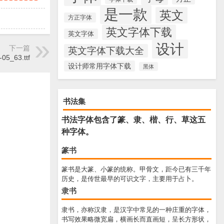
是一款
英文
方正字体
英文字体下载
英文字体
设计
下一篇
英文字体下载大全
05_63.ttf
设计师常用字体下载
黑体
书法集
书法字体包含了篆、隶、楷、行、草这五
种字体。
篆书
篆书是大篆、小篆的统称。甲骨文，距今已有三千年
历史，是传世最早的可识文字，主要用于占卜。
隶书
隶书，亦称汉隶，是汉字中常见的一种庄重的字体，
书写效果略微宽扁，横画长而直画短，呈长方形状，