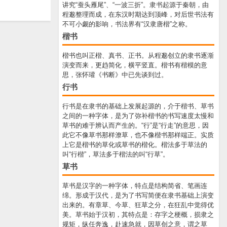
讲究“蚕头雁尾”、“一波三折”。隶书起源于秦朝，由
程邈整理而成，在东汉时期达到顶峰，对后世书法有
不可小觑的影响，书法界有“汉隶唐楷”之称。
楷书
楷书也叫正楷、真书、正书。从程邈创立的隶书逐渐
演变而来，更趋简化，横平竖直。楷书有楷模的意
思，张怀瓘《书断》中已先谈到过。
行书
行书是在隶书的基础上发展起源的，介于楷书、草书
之间的一种字体，是为了弥补楷书的书写速度太慢和
草书的难于辨认而产生的。“行”是“行走”的意思，因
此它不像草书那样潦草，也不像楷书那样端正。实质
上它是楷书的草化或草书的楷化。楷法多于草法的
叫“行楷”，草法多于楷法的叫“行草”。
草书
草书是汉字的一种字体，特点是结构简省、笔画连
绵。形成于汉代，是为了书写简便在隶书基础上演变
出来的。有章草、今草、狂草之分，在狂乱中觉得优
美。草书始于汉初，其特点是：存字之梗概，损隶之
规矩，纵任奔逸，赴速急就，因草创之意，谓之草