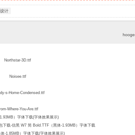
设计
hooge-
Northstar-3D.ttf
Noisee.ttf
dy-s-Home-Condensed.ttf
rom-Where-You-Are.ttf
信黑 W7 简 Bold.TTF（黑体-1.93MB）字体下载