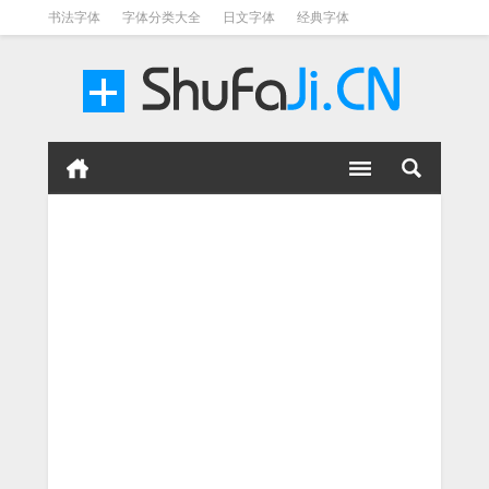
书法字体
字体分类大全
日文字体
经典字体
英文字体
毛笔字体
美术字体
涂鸦字体
书法字体