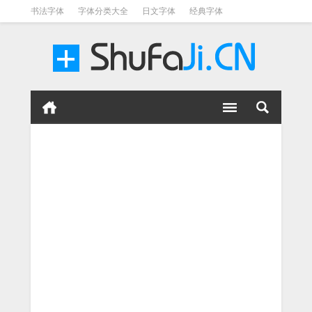
书法字体
字体分类大全
日文字体
经典字体
英文字体
毛笔字体
美术字体
涂鸦字体
书法字体