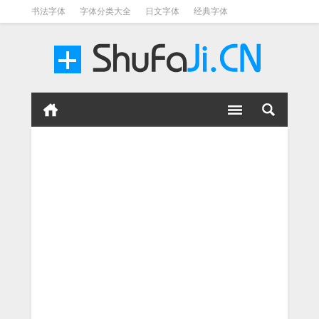
书法字体
字体分类大全
日文字体
经典字体
英文字体
毛笔字体
美术字体
涂鸦字体
书法字体