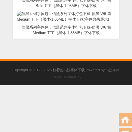
信黑系列字体包，信黑系列字体打包下载-信黑 W7 简
Bold.TTF（黑体-1.93MB）字体下载
信黑系列字体包，信黑系列字体打包下载-信黑 W6 简
Medium.TTF（黑体-1.85MB）字体下载
Copyright © 2012 - 2025
好看的书法字体下载
Powered by
书法字体
Theme By XiaoBoy