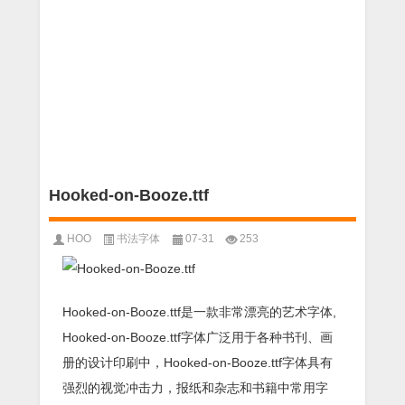
Hooked-on-Booze.ttf
HOO
书法字体
07-31
253
Hooked-on-Booze.ttf是一款非常漂亮的艺术字体,
Hooked-on-Booze.ttf字体广泛用于各种书刊、画
册的设计印刷中，Hooked-on-Booze.ttf字体具有
强烈的视觉冲击力，报纸和杂志和书籍中常用字