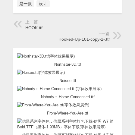
是一款
设计
上一篇
HOOK.ttf
下一篇
Hooked-Up-101-copy-2-.ttf
Northstar-3D.ttf
Noisee.ttf
Nobody-s-Home-Condensed.ttf
From-Where-You-Are.ttf