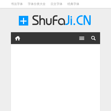
书法字体
字体分类大全
日文字体
经典字体
英文字体
毛笔字体
美术字体
涂鸦字体
书法字体