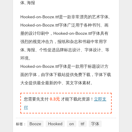
体, 海报
Hooked-on-Booze.ttf是一款非常漂亮的艺术字体,
Hooked-on-Booze.ttf字体广泛用于各种书刊、画
册的设计印刷中，Hooked-on-Booze.ttf字体具有
强烈的视觉冲击力，报纸和杂志和书籍中常用字
体, 海报、个性促进品牌标志设计、字体设计、等
环境。
Hooked-on-Booze.ttf字体是一款用于标题设计方
面的字体，由字体下载站提供免费下载，字体下载
大全提供最全最新的中、英文字体素材。
您需要先支付
0.3元
才能下载此资源！
立即支
付
Booze
Hooked
on
ttf
字体
标签：