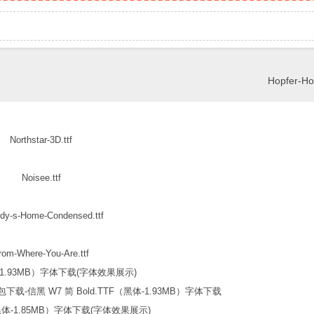
Hopfer-Ho
Northstar-3D.ttf
Noisee.ttf
dy-s-Home-Condensed.ttf
rom-Where-You-Are.ttf
信黑 W7 简 Bold.TTF（黑体-1.93MB）字体下载