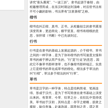
讲究“蚕头雁尾”、“一波三折”。隶书起源于秦朝，由
程邈整理而成，在东汉时期达到顶峰，对后世书法有
不可小觑的影响，书法界有“汉隶唐楷”之称。
楷书
楷书也叫正楷、真书、正书。从程邈创立的隶书逐渐
演变而来，更趋简化，横平竖直。楷书有楷模的意
思，张怀瓘《书断》中已先谈到过。
行书
行书是在隶书的基础上发展起源的，介于楷书、草书
之间的一种字体，是为了弥补楷书的书写速度太慢和
草书的难于辨认而产生的。“行”是“行走”的意思，因
此它不像草书那样潦草，也不像楷书那样端正。实质
上它是楷书的草化或草书的楷化。楷法多于草法的
叫“行楷”，草法多于楷法的叫“行草”。
草书
草书是汉字的一种字体，特点是结构简省、笔画连
绵。形成于汉代，是为了书写简便在隶书基础上演变
出来的。有章草、今草、狂草之分，在狂乱中觉得优
美。草书始于汉初，其特点是：存字之梗概，损隶之
规矩，纵任奔逸，赴速急就，因草创之意，谓之草