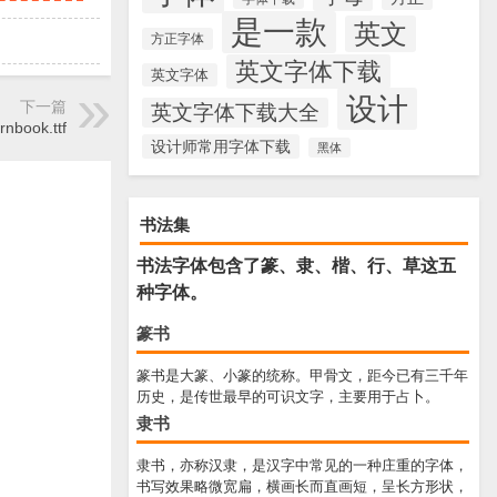
是一款
英文
方正字体
英文字体下载
英文字体
设计
下一篇
英文字体下载大全
rnbook.ttf
设计师常用字体下载
黑体
书法集
书法字体包含了篆、隶、楷、行、草这五
种字体。
篆书
篆书是大篆、小篆的统称。甲骨文，距今已有三千年
历史，是传世最早的可识文字，主要用于占卜。
隶书
隶书，亦称汉隶，是汉字中常见的一种庄重的字体，
书写效果略微宽扁，横画长而直画短，呈长方形状，