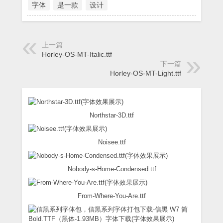
字体
是一款
设计
上一篇
Horley-OS-MT-Italic.ttf
下一篇
Horley-OS-MT-Light.ttf
Northstar-3D.ttf
Noisee.ttf
Nobody-s-Home-Condensed.ttf
From-Where-You-Are.ttf