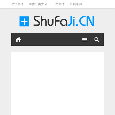
书法字体
字体分类大全
日文字体
经典字体
英文字体
毛笔字体
美术字体
涂鸦字体
书法字体