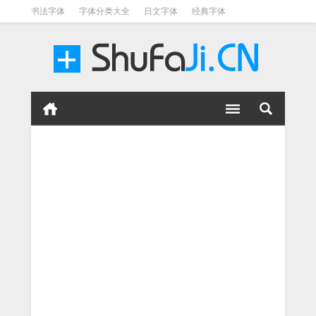
书法字体
字体分类大全
日文字体
经典字体
英文字体
毛笔字体
美术字体
涂鸦字体
书法字体