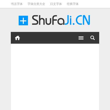
书法字体
字体分类大全
日文字体
经典字体
英文字体
毛笔字体
美术字体
涂鸦字体
书法字体